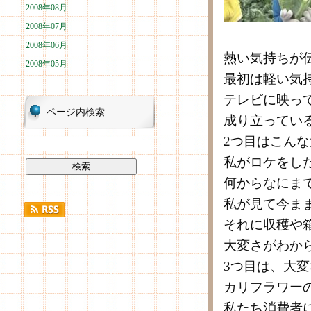
2008年08月
2008年07月
2008年06月
熱い気持ちが
2008年05月
最初は軽い気
テレビに映っ
ページ内検索
成り立ってい
2つ目はこん
私がロケをし
何からなにま
私が見て今ま
それに収穫や
大変さがわか
3つ目は、大
カリフラワー
私たち消費者