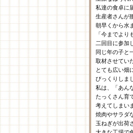
私達の食卓に
生産者さんが
朝早くから水
「今までより
二回目に参加
同じ年の子と
取材させてい
とても広い畑
びっくりしま
私は、「あん
たっくさん育
考えてしまい
焼肉やサラダ
玉ねぎが出荷
大きな工場で