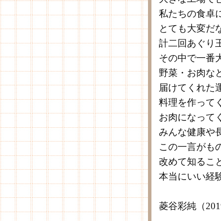
私たちの食卓
とても大変だ
計二回あぐり
その中で一番
野菜・お肉な
届けてくれた
料理を作って
お肉になって
みんな健康や
この一言がも
改めて知るこ
本当にいい経
菱谷彩純（20