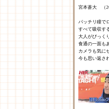
宮本蒼大 （2
パッチリ瞳で
すべて吸収す
大人がびっく
食通の一面も
カメラも気に
今も思い返さ