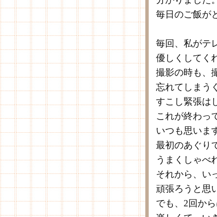
毎日のご飯が
毎回、私がテ
優しくしてく
撮影の時も、
忘れてしまう
すこし緊張は
これが終わっ
いつも思いま
最初のあぐり
うまくしゃべ
それから、い
頑張ろうと思
でも、2回か