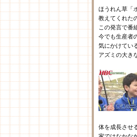
ほうれん草「
教えてくれた
この発言で番
今でも生産者
気にかけてい
アズミの大き
体を成長させ
家ではなかな