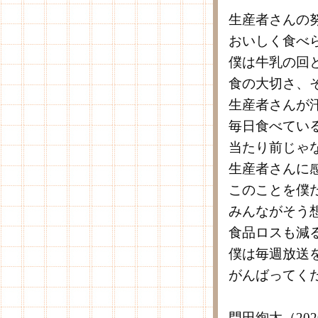
生産者さんの
おいしく食べ
僕は牛乳の回
食の大切さ、
生産者さんが
毎日食べてい
当たり前じゃ
生産者さんに
このことを僕
みんながそう
食品ロスも減
僕は毎週放送
がんばってく
門田絢太（20