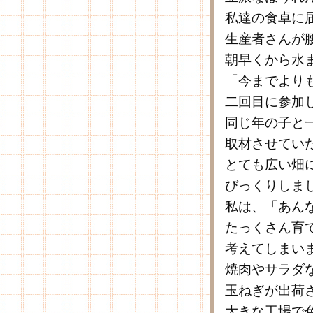
私達の食卓に
生産者さんが
朝早くから水
「今までより
二回目に参加
同じ年の子と
取材させてい
とても広い畑
びっくりしま
私は、「あん
たっくさん育
考えてしまい
焼肉やサラダ
玉ねぎが出荷
大きな工場で