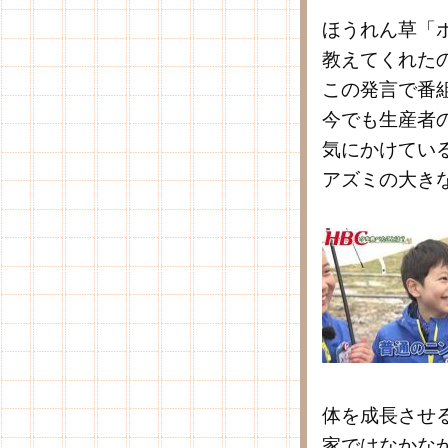
ほうれん草「
教えてくれた
この発言で番
今でも生産者
気にかけてい
アズミの大き
体を成長させ
家ではなかな