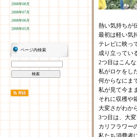
2008年08月
2008年07月
2008年06月
熱い気持ちが
2008年05月
最初は軽い気
テレビに映っ
ページ内検索
成り立ってい
2つ目はこん
私がロケをし
何からなにま
私が見て今ま
それに収穫や
大変さがわか
3つ目は、大
カリフラワー
私たち消費者