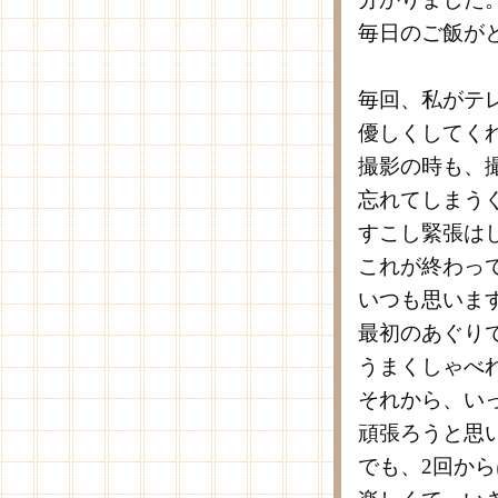
毎日のご飯が
毎回、私がテ
優しくしてく
撮影の時も、
忘れてしまう
すこし緊張は
これが終わっ
いつも思いま
最初のあぐり
うまくしゃべ
それから、い
頑張ろうと思
でも、2回か