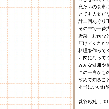
私たちの食卓
とても大変だ
計二回あぐり
その中で一番
野菜・お肉な
届けてくれた
料理を作って
お肉になって
みんな健康や
この一言がも
改めて知るこ
本当にいい経
菱谷彩純（20