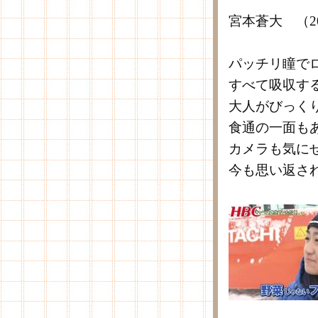
宮本蒼大 （2
パッチリ瞳で
すべて吸収す
大人がびっく
食通の一面も
カメラも気に
今も思い返さ