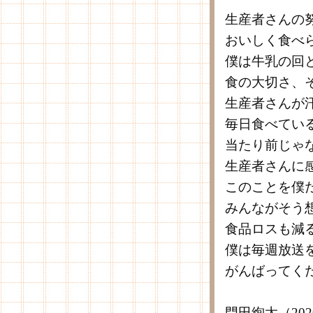
生産者さんの
おいしく食べ
僕は牛乳の回
食の大切さ、
生産者さんが
毎日食べてい
当たり前じゃ
生産者さんに
このことを僕
みんながそう
食品ロスも減
僕は毎週放送
がんばってく
門田絢太（20