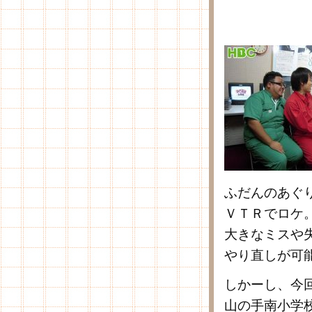
ふだんのあぐ
ＶＴＲでロケ
大きなミスや
やり直しが可
しかーし、今
山の手南小学