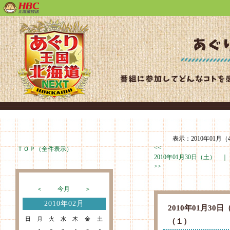
表示：2010年01月（
<<
ＴＯＰ（全件表示）
2010年01月30日（土） 
>>
＜
今月
＞
2010年02月
2010年01月3
日
月
火
水
木
金
土
（１）