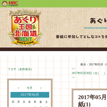
表示：2017年05月（
<<
ＴＯＰ（全件表示）
2017年05月30日（火） 
>>
＜
今月
＞
2017年06月
2017年0
日
月
火
水
木
金
土
紙(1)