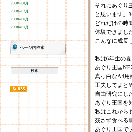
2008年08月
それにあぐり
2008年07月
と思います。
2008年06月
どれだけの時
2008年05月
体験できまし
こんなに成長
ページ内検索
私は6年生の
あぐり王国NE
真っ白なA4
工夫してまと
自由研究にし
あぐり王国を
私はこれから
残さず食べる
あぐり王国で