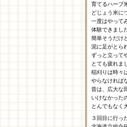
育てるハーブ
どじょう米に
一度はやって
体験できまし
簡単そうだけ
泥に足がとら
ずっと立って
とても疲れま
稲刈りは時々
やらなければ
昔は、広大な
いけなかった
とんでもなく
３回目に行っ
北海道立総合