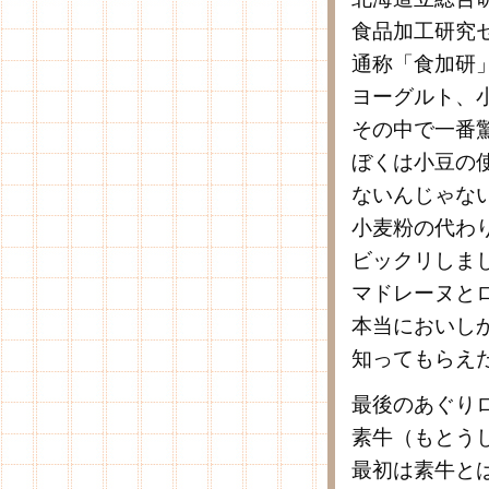
食品加工研究
通称「食加研
ヨーグルト、
その中で一番
ぼくは小豆の
ないんじゃな
小麦粉の代わ
ビックリしま
マドレーヌと
本当においし
知ってもらえ
最後のあぐり
素牛（もとう
最初は素牛と