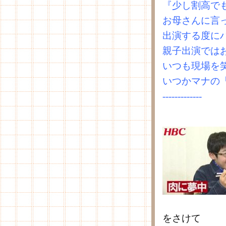
『少し割高で
お母さんに言
出演する度に
親子出演では
いつも現場を
いつかマナの
-------------
をさけて