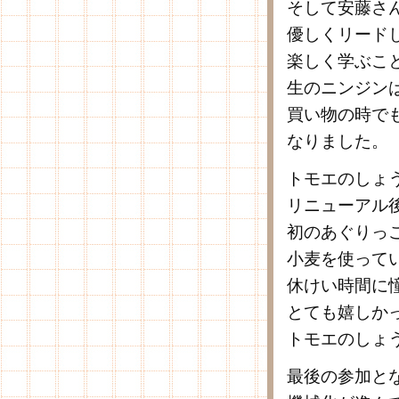
そして安藤さ
優しくリード
楽しく学ぶこ
生のニンジン
買い物の時で
なりました。
トモエのしょ
リニューアル
初のあぐりっ
小麦を使って
休けい時間に
とても嬉しか
トモエのしょ
最後の参加と