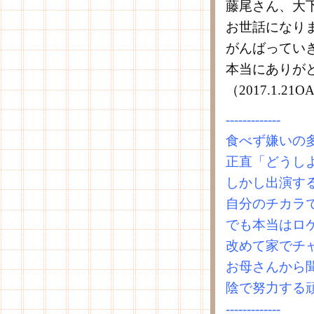
藤尾さん、大
お世話になり
がんばってい
本当にありが
（2017.1.2
-------------
食べず嫌いの
正直「どうし
しかし出演す
自分のチカラ
でも本当はロ
改めて家でチ
お母さんから
陰で努力する
-------------