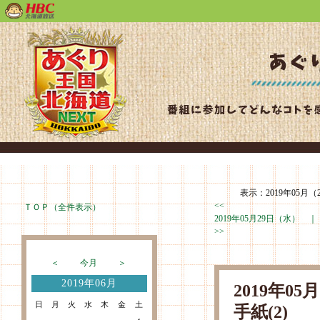
表示：2019年05月（
<<
ＴＯＰ（全件表示）
2019年05月29日（水） 
>>
＜
今月
＞
2019年06月
2019年0
日
月
火
水
木
金
土
手紙(2)