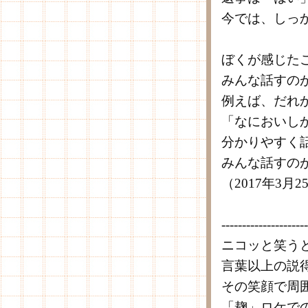
今では、しっ
ぼくが感じた
みんな話すの
例えば、だれ
「なにおいし
分かりやすく
みんな話すの
（2017年3月
---------------------
ニコッと笑う
言葉以上の説
その笑顔で周
「麹」ロケで