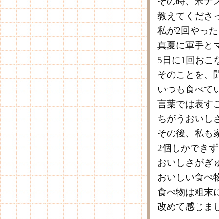
その時、米ナ
教えてくださ
私が2回やっ
真夏に軍手と
5日に1回おこ
そのことを、
いつも食べて
言葉では表す
ちがうおいし
その後、私も
2個しかでき
おいしさがぎ
おいしい食べ
食べ物は粗末
改めて感じま