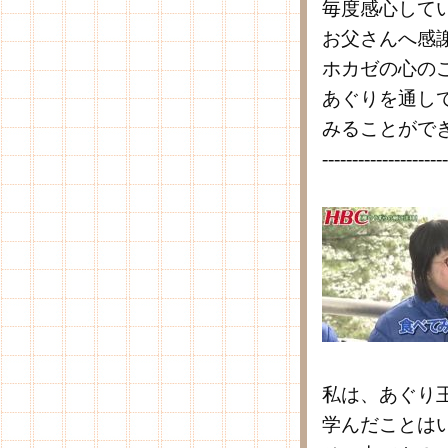
毎度感心して
お父さんへ感
ホカゼの心の
あぐりを通し
みることがで
---------------------
私は、あぐり
学んだことは