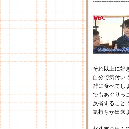
---------------------
それ以上に好
自分で気付い
雑に食べてし
でもあぐりっ
反省すること
気持ちが出来