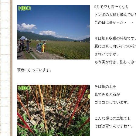
9月で空も高〜くなり
トンボの大群も飛んでい
この日は暑かった・・・
そば畑も収穫の時期です
夏には真っ白いそばの花
きれいですが、
もう実が付き、熟してき
茶色になっています。
そば畑の土を
見てみると石が
ゴロゴロしています。
こんな感じの土地でも
そばは育つんですね〜。