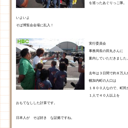
を巡ったあぐりっこ隊。
いよいよ
そば博覧会会場に乱入！
実行委員会
事務局長の田丸さんに
案内していただきました
去年は３日間で約８万人
幌加内町の人口は
１８００人なので、町民
１人で４０人以上を
おもてなしした計算です。
日本人が そば好き な証拠ですね。