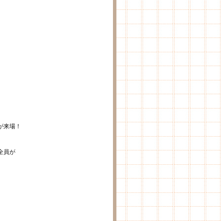
。
が来場！
全員が