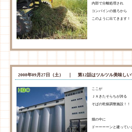
内部で分離処理され
コンバインの後ろから
このように出てきます！
2008年09月27日（土） ｜
第12話はツルツル美味しい
ここが
ＪＡきたそらちが誇る
そばの乾燥調整施設！！
畑の中に
ドーーーーンと建ってい