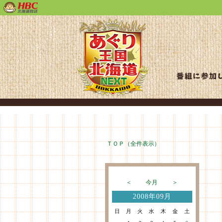
ＴＯＰ（全件表示）
＜
今月
＞
2008年09月
日
月
火
水
木
金
土