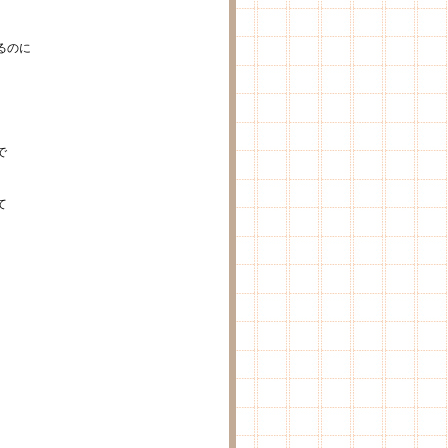
るのに
。
で
て