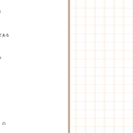
！
てある
？
」の