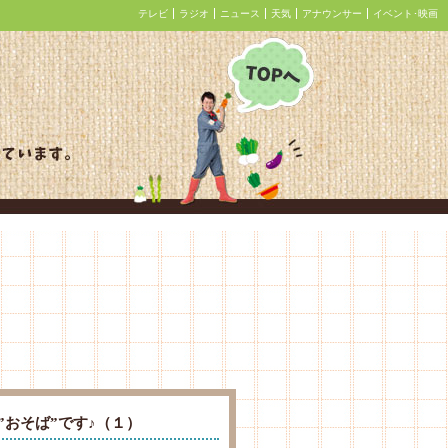
テレビ
ラジオ
ニュース
天気
アナウンサー
イベント･映画
あぐり王国北海道NEXT
”おそば”です♪（１）