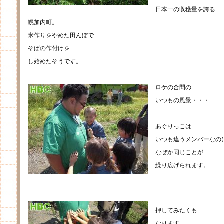
日本一の収穫量を誇る
幌加内町。
米作りをやめた田んぼで
そばの作付けを
し始めたそうです。
ロケの合間の
いつもの風景・・・
あぐりっこは
いつも違うメンバーなの
なぜか同じことが
繰り広げられます。
押してみたくも
なります。