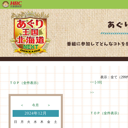
表示：全て（299
<<
[-10]
ＴＯＰ（全件表示）
>>
＜
今月
＞
2024年12月
ＴＯＰ（全件表示）
日
月
火
水
木
金
土