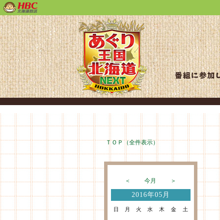
ＴＯＰ（全件表示）
＜
今月
＞
2016年05月
日
月
火
水
木
金
土