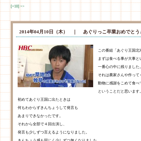
[+10]
>>
2014年04月10日（木） ｜
あぐりっこ卒業おめでとう♪
この番組「あぐり王国北
まずは食べる事が大事と
一番心の中に残りました
それは農家さんや作って
動物に感謝をこめて食べ
ということだと思います
初めてあぐり王国に出たときは
何もわからずきんちょうして発言も
あまりできなかったです。
それから全部で４回出演し、
発言も少しずつ言えるようになりました。
きんちょう感も同じく少しずつ無くなりました。