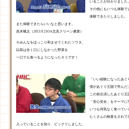
いることが分かりました
その他にもいつも体験で
体験できたりしました。
また体験できたらいいなと思います。
高木颯太（2013.9.21OA北見クリーン農業）
※みんなをほっこり和ませてくれたソウタ。
以前は全く口にしなかった野菜を
一口でも食べるようになったそうです！
「いい経験になったあぐ
僕があぐり王国で学んだ
この前出演したあぐり王
「安心安全」をテーマに
いつも何気なく食べてい
たくさんの検査をされて
入っていることを知り、ビックリしました。