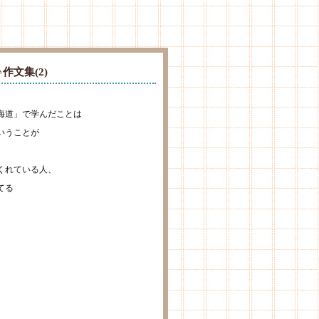
作文集(2)
海道」で学んだことは
いうことが
。
くれている人、
てる
。