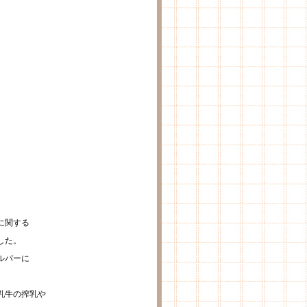
に関する
した。
ルパーに
乳牛の搾乳や