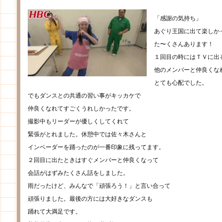
「感謝の気持ち」
あぐり王国に出て楽しか
た〜くさんあります！
１回目の時にはＴＶに出
他のメンバーと仲良くな
とても心配でした。
でもダンスとの共通の習い事がキッカケで
仲良くなれてすごくうれしかったです。
撮影中もリーダーが優しくしてくれて
緊張がとれました。休憩中では佐々木さんと
インベーダーを踊ったのが一番印象に残ってます。
２回目に出たときはすぐメンバーと仲良くなって
会話がはずみたくさん話をしました。
雨だったけど、みんなで「頑張ろう！」と言い合って
頑張りました。最後の方には大好きなダンスも
踊れて大満足です。