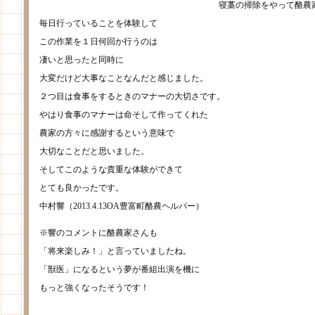
寝藁の掃除をやって酪農
毎日行っていることを体験して
この作業を１日何回か行うのは
凄いと思ったと同時に
大変だけど大事なことなんだと感じました。
２つ目は食事をするときのマナーの大切さです。
やはり食事のマナーは命そして作ってくれた
農家の方々に感謝するという意味で
大切なことだと思いました。
そしてこのような貴重な体験ができて
とても良かったです。
中村響（2013.4.13OA豊富町酪農ヘルパー）
※響のコメントに酪農家さんも
「将来楽しみ！」と言っていましたね。
「獣医」になるという夢が番組出演を機に
もっと強くなったそうです！