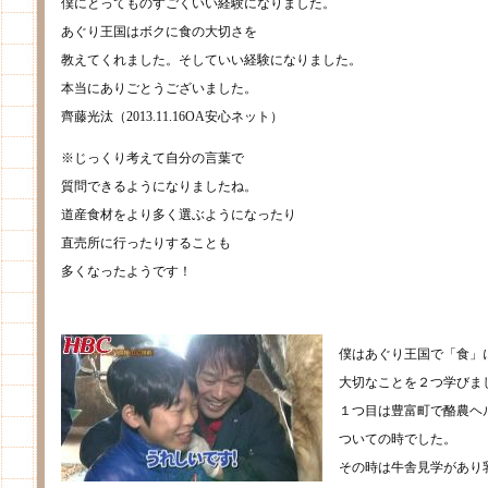
僕にとってものすごくいい経験になりました。
あぐり王国はボクに食の大切さを
教えてくれました。そしていい経験になりました。
本当にありごとうございました。
齊藤光汰（2013.11.16OA安心ネット）
※じっくり考えて自分の言葉で
質問できるようになりましたね。
道産食材をより多く選ぶようになったり
直売所に行ったりすることも
多くなったようです！
僕はあぐり王国で「食」
大切なことを２つ学びま
１つ目は豊富町で酪農ヘ
ついての時でした。
その時は牛舎見学があり