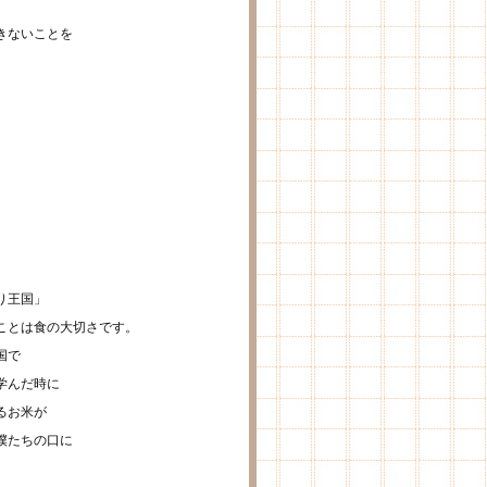
。
きないことを
り王国」
ことは食の大切さです。
国で
学んだ時に
るお米が
僕たちの口に