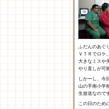
ふだんのあぐ
ＶＴＲでロケ
大きなミスや
やり直しが可
しかーし、今
山の手南小学
生放送なので
この日のため