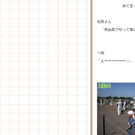
何て言ってあ
石田さん
「死ぬ気でやって来
一同
「え〜〜〜〜〜〜ッ」