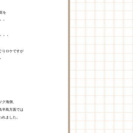
前を
・・
・・・
ぐりロケですが
・
ツク海側、
島半島方面では
われました。