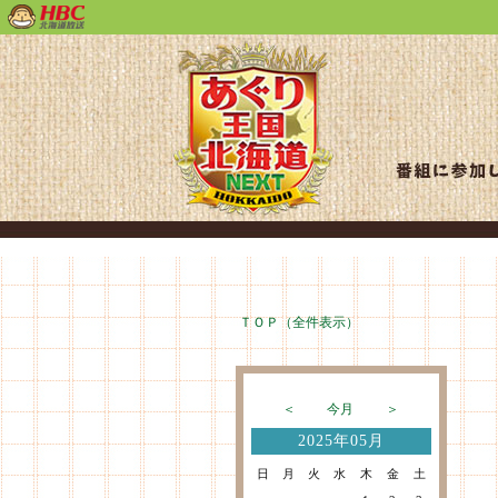
ＴＯＰ（全件表示）
＜
今月
＞
2025年05月
日
月
火
水
木
金
土