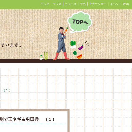
テレビ
ラジオ
ニュース
天気
アナウンサー
イベント･映画
あぐり王国北海道NEXT
 （１）
湧別で玉ネギ＆屯田兵 （１）