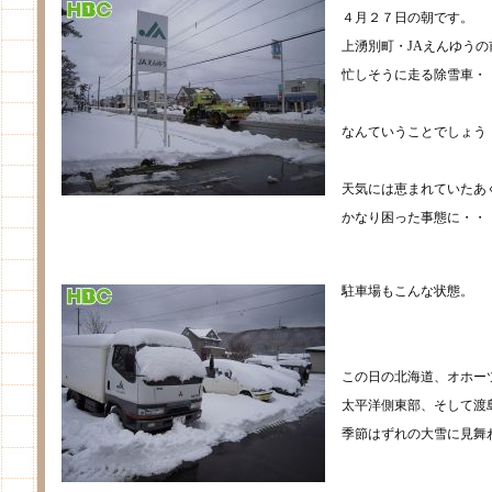
４月２７日の朝です。
上湧別町・JAえんゆうの
忙しそうに走る除雪車・
なんていうことでしょう
天気には恵まれていたあ
かなり困った事態に・・
駐車場もこんな状態。
この日の北海道、オホー
太平洋側東部、そして渡
季節はずれの大雪に見舞