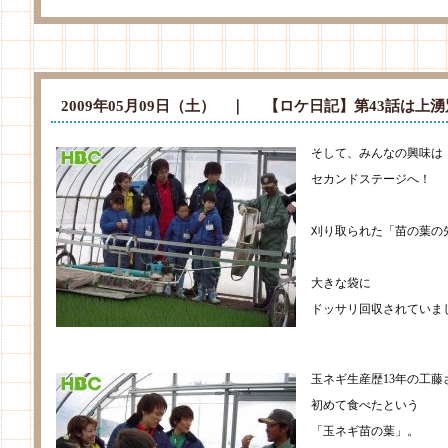
2009年05月09日（土） ｜
【ロケ日記】第43話は上
そして、みんなの興味は
セカンドステージへ！
刈り取られた「苗の葉の
大きな袋に
ドッサリ回収されていま
玉ネギ生産歴13年の工藤
初めて食べたという
「玉ネギ苗の葉」。