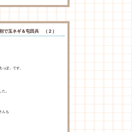
湧別で玉ネギ＆屯田兵 （２）
先っぽ」です。
した。
さんも