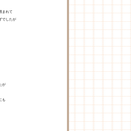
囲まれて
ずでしたが
たが
にも
。