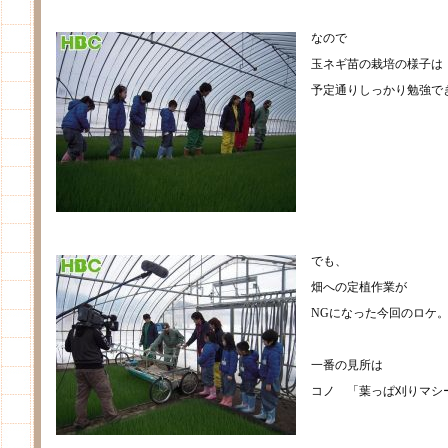
なので
玉ネギ苗の栽培の様子は
予定通りしっかり勉強で
でも、
畑への定植作業が
NGになった今回のロケ
一番の見所は
コノ 「葉っぱ刈りマシ