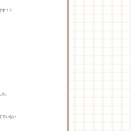
です！！
した。
てていない