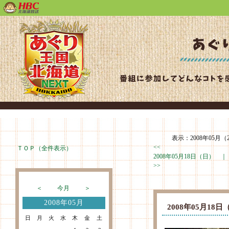
表示：2008年05月（
<<
ＴＯＰ（全件表示）
2008年05月18日（日） 
>>
＜
今月
＞
2008年05月
2008年05月1
日
月
火
水
木
金
土