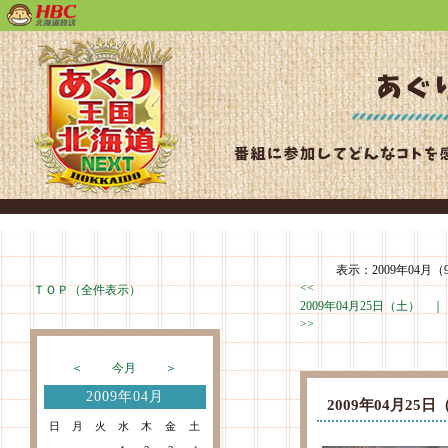
表示：2009年04月（
<<
ＴＯＰ（全件表示）
2009年04月25日（土） 
>>
＜
今月
＞
2009年04月
2009年04月2
日
月
火
水
木
金
土