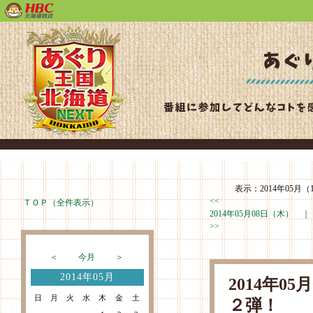
表示：2014年05月（
<<
ＴＯＰ（全件表示）
2014年05月08日（木） 
>>
＜
今月
＞
2014年05月
2014年0
日
月
火
水
木
金
土
２弾！