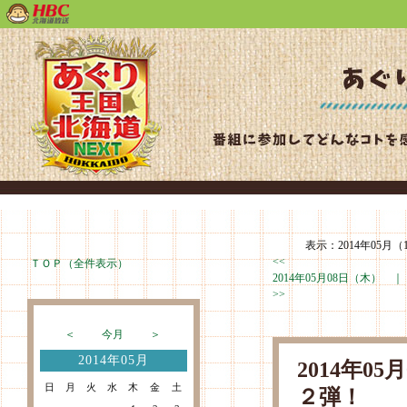
表示：2014年05月（
<<
ＴＯＰ（全件表示）
2014年05月08日（木） 
>>
＜
今月
＞
2014年05月
2014年0
日
月
火
水
木
金
土
２弾！