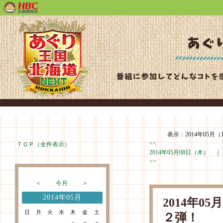
表示：2014年05月（
<<
ＴＯＰ（全件表示）
2014年05月08日（木） 
>>
＜
今月
＞
2014年05月
2014年0
日
月
火
水
木
金
土
２弾！