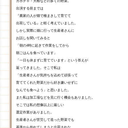
カボチャ・大根などの多くの野菜。
出演する前までは
『農家の人が畑で種まきして育てて
出荷している』と軽く考えていました。
しかし実際に畑に行って生産者さんに
お話しを聞いてみると
「朝の4時に起きて作業をしてから
朝ごはんを食べています」
「一日も休まずに育てています」という答えが
返ってきました。そこで私は
「生産者さんが気持ちを込めて頑張って
育ててくれた野菜だから好き嫌いせずに
なんでも食べよう」と思いました。
また私は加工場などを見に行く機会もありました。
そこでは私の想像以上に厳しい
選定作業がありました。
生産者さんが苦労して造った野菜でも
基準から外れてしまうと出荷されな