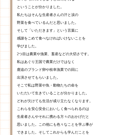
ということが分かりました。
私たちはそんな生産者さんの汗と涙の
野菜を食べているんだと思いました。
そして「いただきます」という言葉に
感謝をこめて食べなければいけないことを
学びました。
2つ目は農業や漁業、畜産などの大切さです。
私はあぐり王国で農業だけではなく
鹿追のブランド卵や枝幸漁業での回に
出演させてもらいました。
そこで私は野菜や魚・動物たちの命を
いただいて生きていることが分かりました。
どれが欠けても生活が成り立たなくなります。
これらを安心安全においしく食べられるのは
生産者さんやそれに携わる方々のおかげだと
思いました。この他にも色々なことを学ぶ事が
できました。そしてこれからも学んだことを