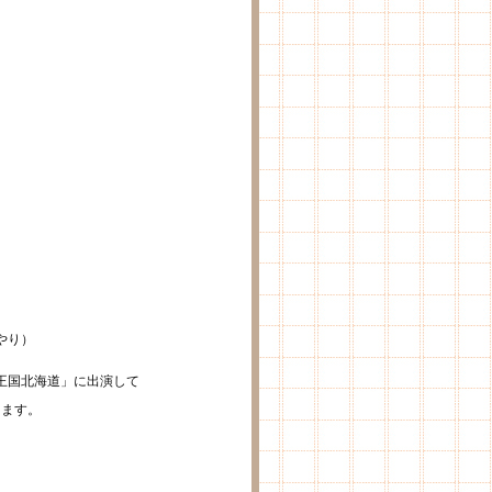
」
やり）
王国北海道」に出演して
ります。
。