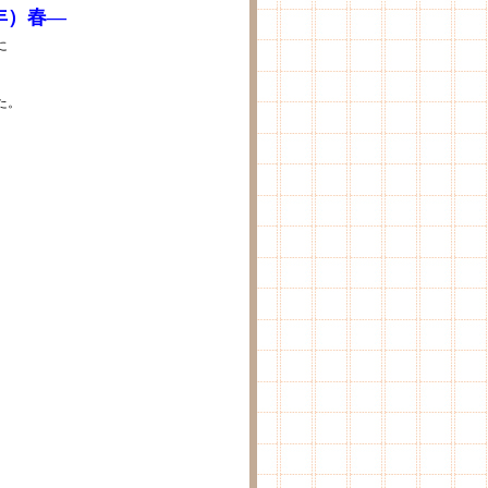
7年）春—
に
た。