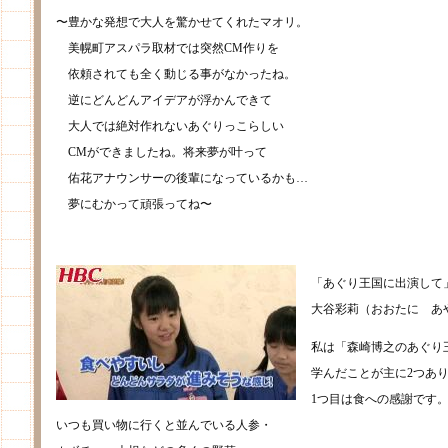
〜豊かな発想で大人を驚かせてくれたマオリ。
美幌町アスパラ取材では突然CM作りを
依頼されても全く動じる事がなかったね。
逆にどんどんアイデアが浮かんできて
大人では絶対作れないあぐりっこらしい
CMができましたね。将来夢が叶って
佑花アナウンサーの後輩になっているかも…
夢にむかって頑張ってね〜
「あぐり王国に出演して
大谷彩莉（おおたに あ
私は「森崎博之のあぐり
学んだことが主に2つあ
1つ目は食への感謝です
いつも買い物に行くと並んでいる人参・