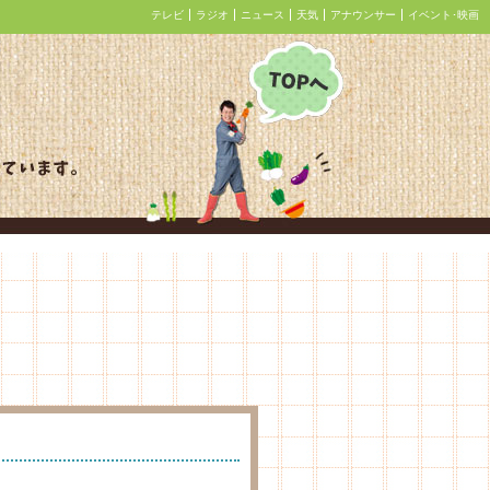
テレビ
ラジオ
ニュース
天気
アナウンサー
イベント･映画
あぐり王国北海道NEXT