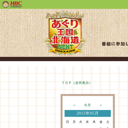
ＴＯＰ（全件表示）
＜
今月
＞
2015年05月
日
月
火
水
木
金
土