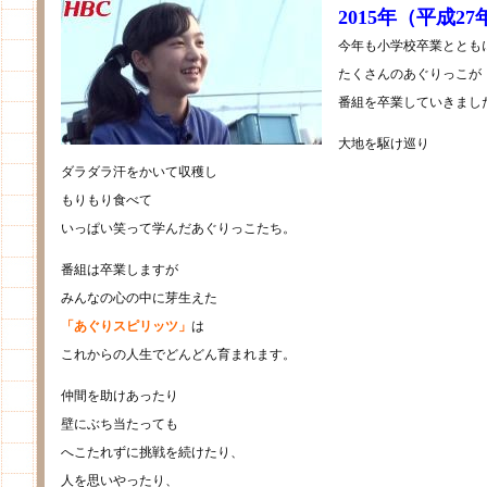
2015年（平成2
今年も小学校卒業ととも
たくさんのあぐりっこが
番組を卒業していきまし
大地を駆け巡り
ダラダラ汗をかいて収穫し
もりもり食べて
いっぱい笑って学んだあぐりっこたち。
番組は卒業しますが
みんなの心の中に芽生えた
「あぐりスピリッツ」
は
これからの人生でどんどん育まれます。
仲間を助けあったり
壁にぶち当たっても
へこたれずに挑戦を続けたり、
人を思いやったり、