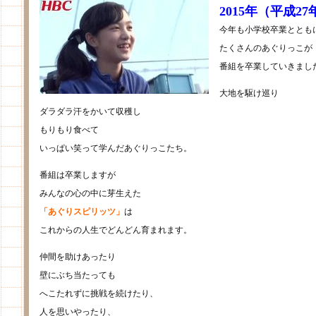
2015年（平成2
今年も小学校卒業ととも
たくさんのあぐりっこが
番組を卒業していきまし
大地を駆け巡り
ダラダラ汗をかいて収穫し
もりもり食べて
いっぱい笑って学んだあぐりっこたち。
番組は卒業しますが
みんなの心の中に芽生えた
「あぐりスピリッツ」
は
これからの人生でどんどん育まれます。
仲間を助けあったり
壁にぶち当たっても
へこたれずに挑戦を続けたり、
人を思いやったり、