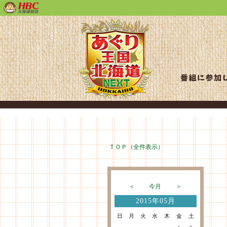
ＴＯＰ（全件表示）
＜
今月
＞
2015年05月
日
月
火
水
木
金
土