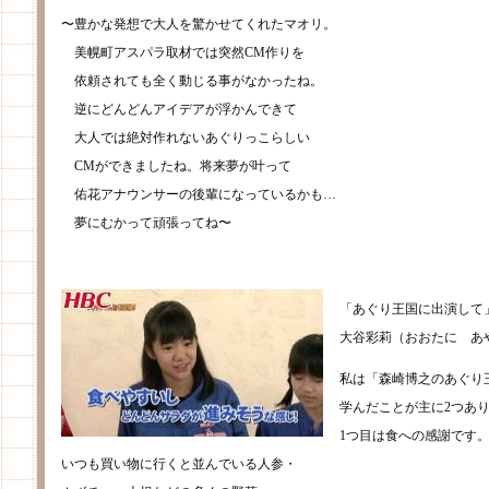
〜豊かな発想で大人を驚かせてくれたマオリ。
美幌町アスパラ取材では突然CM作りを
依頼されても全く動じる事がなかったね。
逆にどんどんアイデアが浮かんできて
大人では絶対作れないあぐりっこらしい
CMができましたね。将来夢が叶って
佑花アナウンサーの後輩になっているかも…
夢にむかって頑張ってね〜
「あぐり王国に出演して
大谷彩莉（おおたに あ
私は「森崎博之のあぐり
学んだことが主に2つあ
1つ目は食への感謝です
いつも買い物に行くと並んでいる人参・