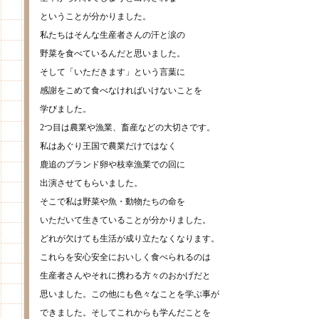
ということが分かりました。
私たちはそんな生産者さんの汗と涙の
野菜を食べているんだと思いました。
そして「いただきます」という言葉に
感謝をこめて食べなければいけないことを
学びました。
2つ目は農業や漁業、畜産などの大切さです。
私はあぐり王国で農業だけではなく
鹿追のブランド卵や枝幸漁業での回に
出演させてもらいました。
そこで私は野菜や魚・動物たちの命を
いただいて生きていることが分かりました。
どれが欠けても生活が成り立たなくなります。
これらを安心安全においしく食べられるのは
生産者さんやそれに携わる方々のおかげだと
思いました。この他にも色々なことを学ぶ事が
できました。そしてこれからも学んだことを