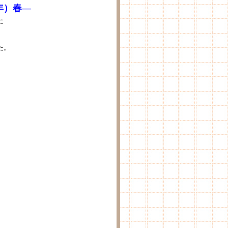
7年）春—
に
た。