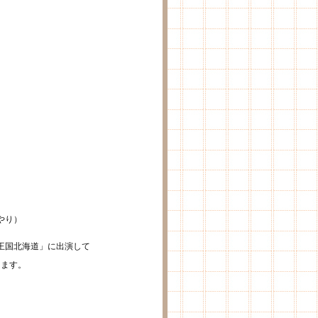
」
やり）
王国北海道」に出演して
ります。
。