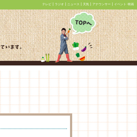
テレビ
ラジオ
ニュース
天気
アナウンサー
イベント･映画
あぐり王国北海道NEXT