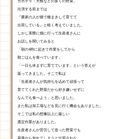
カボチャ・大根などの多くの野菜。
出演する前までは
『農家の人が畑で種まきして育てて
出荷している』と軽く考えていました。
しかし実際に畑に行って生産者さんに
お話しを聞いてみると
「朝の4時に起きて作業をしてから
朝ごはんを食べています」
「一日も休まずに育てています」という答えが
返ってきました。そこで私は
「生産者さんが気持ちを込めて頑張って
育ててくれた野菜だから好き嫌いせずに
なんでも食べよう」と思いました。
また私は加工場などを見に行く機会もありました。
そこでは私の想像以上に厳しい
選定作業がありました。
生産者さんが苦労して造った野菜でも
基準から外れてしまうと出荷されな