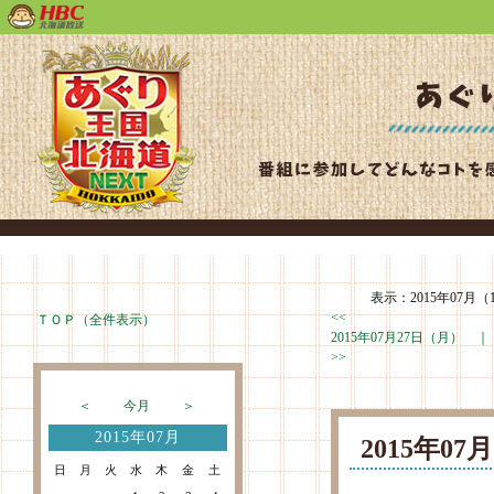
表示：2015年07月（
<<
ＴＯＰ（全件表示）
2015年07月27日（月） 
>>
＜
今月
＞
2015年07月
2015年0
日
月
火
水
木
金
土