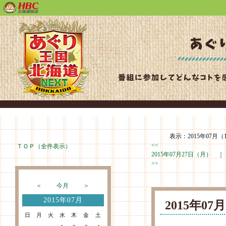
表示：2015年07月（
<<
ＴＯＰ（全件表示）
2015年07月27日（月） 
>>
＜
今月
＞
2015年07月
2015年0
日
月
火
水
木
金
土