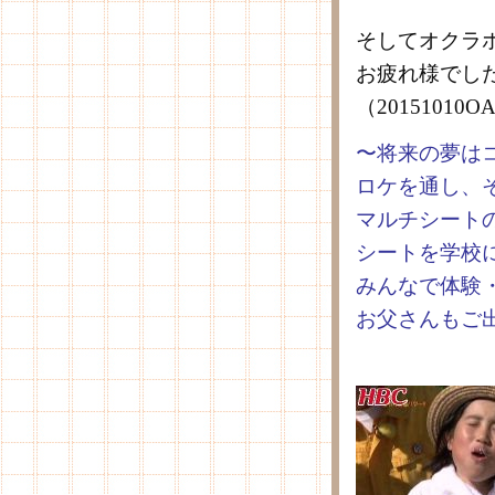
そしてオクラ
お疲れ様でし
（2015101
〜将来の夢は
ロケを通し、
マルチシート
シートを学校
みんなで体験
お父さんもご