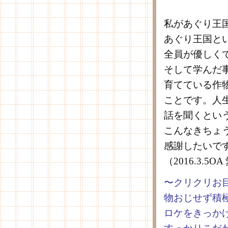
私があぐり王
あぐり王国と
全員が優しく
そして学んだ
育てている作
ことです。人
話を聞くとい
こんなきちょ
感謝したいで
（2016.3.
〜クリクリお
物おじせず積
ロケをきっか