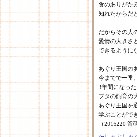
食のありがた
知れたからだ
だからその人
愛情の大きさ
できるように
あぐり王国の
今までで一番
3年間になっ
ブタの飼育の
あぐり王国を
学ぶことがで
（2016220
〜しゃぶしゃ