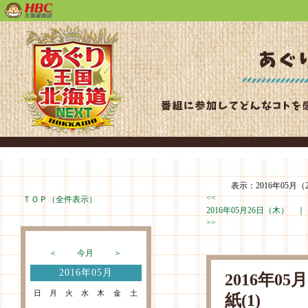
表示：2016年05月（
<<
ＴＯＰ（全件表示）
2016年05月26日（木） 
>>
＜
今月
＞
2016年05月
2016年0
日
月
火
水
木
金
土
紙(1)