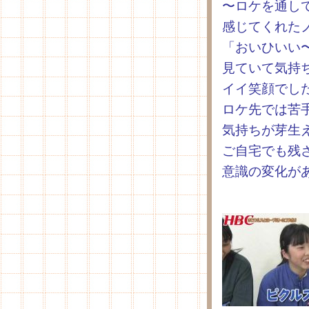
〜ロケを通し
感じてくれた
「おいひいい
見ていて気持
イイ笑顔でし
ロケ先では苦
気持ちが芽生
ご自宅でも残
意識の変化が