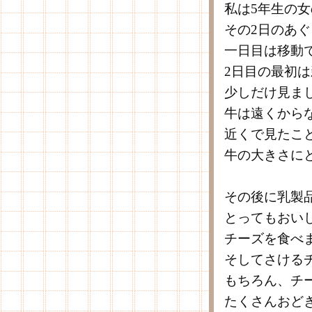
私は5年生の
その2日のあ
一日目は移動
2日目の最初
少しだけ見ま
牛は遠くから
近くで見たこ
牛の大きさに
その後に乳製
とってもおい
チーズを食べ
そしてさける
もちろん、チ
たくさんおど