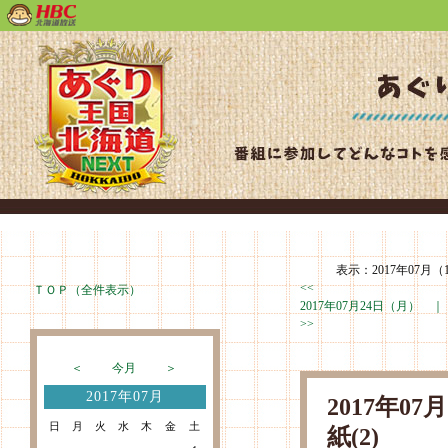
表示：2017年07月（
<<
ＴＯＰ（全件表示）
2017年07月24日（月） 
>>
＜
今月
＞
2017年07月
2017年0
日
月
火
水
木
金
土
紙(2)