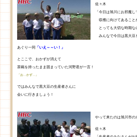
佐々木
「今日は旭川にお邪魔し
収穫に向けてあること
とっても大切な時期な
みんなで今日は黒大豆
あぐり一同
「いえ～～い！」
とここで、おかずが消えて
茶碗を持ったまま固まっていた河野君が一言！
「お…かず…」
ではみんなで黒大豆の生産者さんに
会いに行きましょう！
やって来たのは旭川市の
佐々木
「生産者のみなさんがお