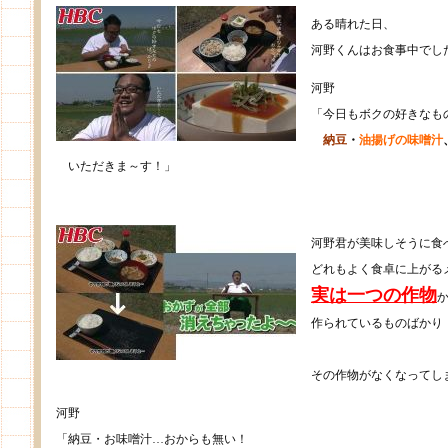
ある晴れた日、
河野くんはお食事中でし
河野
「今日もボクの好きなも
納豆
・
油揚げの味噌汁
いただきま～す！」
河野君が美味しそうに食
どれもよく食卓に上がる
実は一つの作物
作られているものばかり
その作物がなくなってし
河野
「納豆・お味噌汁…おからも無い！