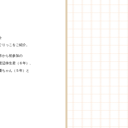
を
ぐりっこをご紹介。
市から初参加の
渡辺倖生君（６年）、
優ちゃん（５年）と