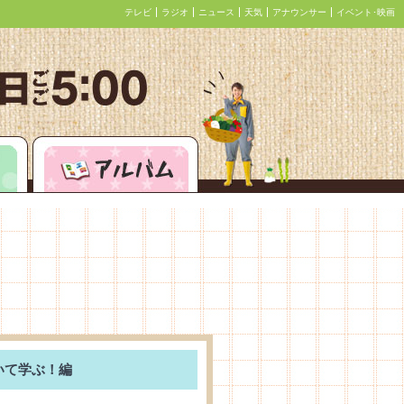
テレビ
ラジオ
ニュース
天気
アナウンサー
イベント･映画
レシピ
アルバム
いて学ぶ！編