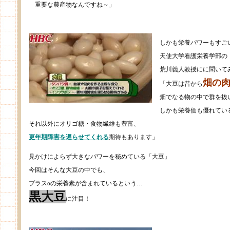
重要な農産物なんですね～」
しかも栄養パワーもすご
天使大学看護栄養学部の
荒川義人教授にに聞いて
畑の
「大豆は昔から
畑でなる物の中で群を抜
しかも栄養価も優れてい
それ以外にオリゴ糖・食物繊維も豊富、
更年期障害を遅らせてくれる
期待もあります」
見かけによらず大きなパワーを秘めている「大豆」
今回はそんな大豆の中でも、
プラスαの栄養素が含まれているという…
黒大豆
に注目！