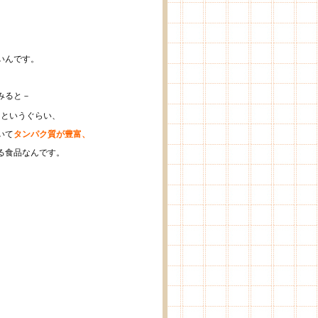
いんです。
みると－
肉
というぐらい、
いて
タンパク質が豊富、
る食品なんです。