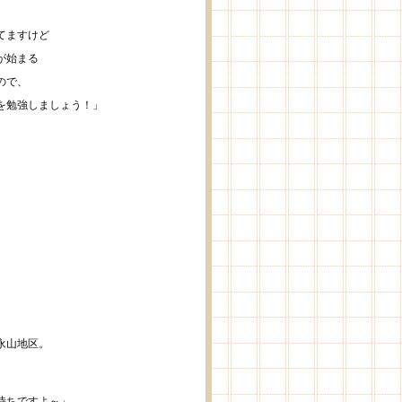
てますけど
が始まる
ので、
を勉強しましょう！」
永山地区。
待ちですよ～」