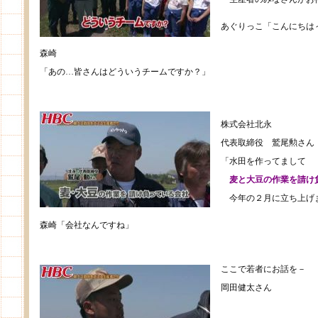
あぐりっこ「こんにちは
森崎
「あの…皆さんはどういうチームですか？」
株式会社北永
代表取締役 鷲尾勲さん
「水田を作ってまして
麦と大豆の作業を請け
今年の２月に立ち上げ
森崎「会社なんですね」
ここで若者にお話を－
岡田健太さん