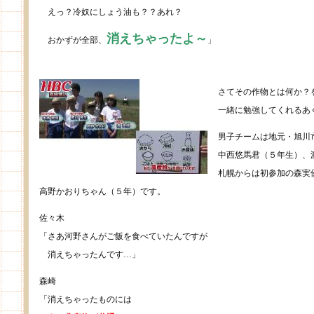
えっ？冷奴にしょう油も？？あれ？
消えちゃったよ～
おかずが全部、
」
さてその作物とは何か？
一緒に勉強してくれるあ
男子チームは地元・旭川
中西悠馬君（５年生）、
札幌からは初参加の森実
高野かおりちゃん（５年）です。
佐々木
「さあ河野さんがご飯を食べていたんですが
消えちゃったんです…」
森崎
「消えちゃったものには