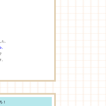
」
した。
ル、
で
す。
ろ！