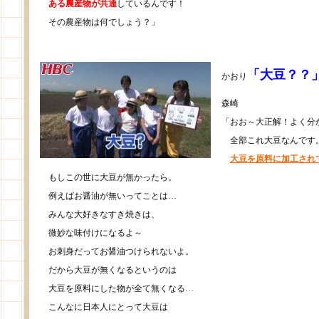
ある農産物が共通
しているんです！
その農産物は何でしょう？」
「大豆？？
かおり
森崎
「おお～大正解！よく分
全部これ大豆なんです
大豆を原料に加工され
もしこの世に大豆が無かったら。
例えばお醤油が無いってことは…
みんな大好きなすき焼きは、
微妙な味付けになるよ～
お刺身だってお醤油つけられないよ。
だから大豆が無くなるというのは
大豆を原料にした物が全て無くなる…
こんなに日本人にとって大豆は