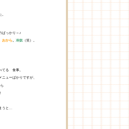
た。
のばっかり～♪
、
おから
、
冷奴
（笑）。
べてる 食事。
メニューばかりですが、
から
！
まうと…