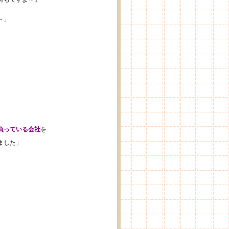
～」
負っている会社
を
ました」