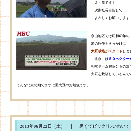
「２４歳です！
次期社長目指して…
よろしくお願いします
永山地区では昭和60年の
米の転作をきっかけに
大豆栽培がスタート
しま
「北永」は
５０ヘクター
札幌ドーム10個分もの畑
大豆を栽培しているんで
そんな北永の畑でまずは黒大豆のお勉強です。
2013年06月22日（土） ｜
黒くてビックリ♪いわいく