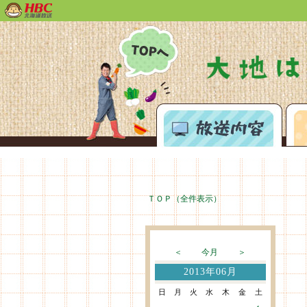
あぐり王国北海道NEXTトップペ
放送内
ＴＯＰ（全件表示）
＜
今月
＞
2013年06月
日
月
火
水
木
金
土