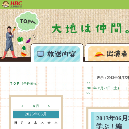
あぐり王国北海道NEXTトップページへ
放送内容
表示：2013年06月22
<<
ＴＯＰ（全件表示）
2013年06月22日（土） 
>>
＜
今月
＞
2025年06月
2013年0
日
月
火
水
木
金
土
学ぶ！編