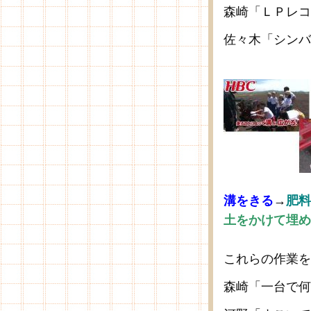
森崎「ＬＰレコ
佐々木「シンバ
溝をきる
→
肥料
土をかけて埋め
これらの作業を
森崎「一台で何