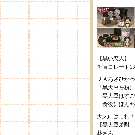
【黒い恋人】
チョコレート63
ＪＡあさひかわ
「黒大豆を粉に
黒大豆はすご
食後にほんわ
大人にはこれ！
【黒大豆焼酎 黒
林さん