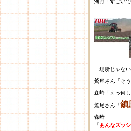
河野「すごいで
場所じゃない
鷲尾さん「そう
森崎「えっ何し
鎮
鷲尾さん「
森崎
「
あんなズッシ