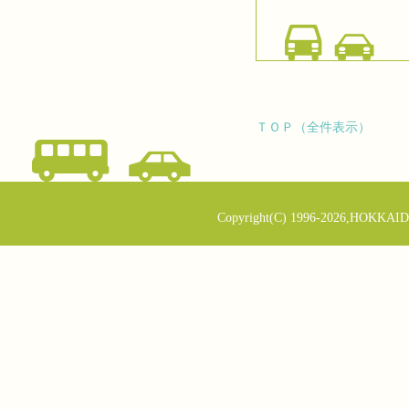
ＴＯＰ（全件表示）
Copyright(C) 1996-2026,HOKKAID