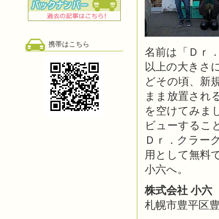
携帯はこちら
名前は「Ｄｒ
以上の大きさ
どその頃、新
まま放置される
を空けてみま
ビューするこ
Ｄｒ．クラー
用として無料
小六へ。
株式会社 小六
札幌市豊平区豊平