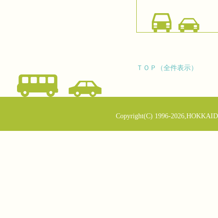
ＴＯＰ（全件表示）
Copyright(C) 1996-2026,HOKKAID