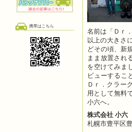
携帯はこちら
名前は「Ｄｒ
以上の大きさ
どその頃、新
まま放置される
を空けてみま
ビューするこ
Ｄｒ．クラー
用として無料
小六へ。
株式会社 小六
札幌市豊平区豊平