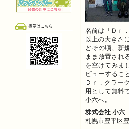
携帯はこちら
名前は「Ｄｒ
以上の大きさ
どその頃、新
まま放置される
を空けてみま
ビューするこ
Ｄｒ．クラー
用として無料
小六へ。
株式会社 小六
札幌市豊平区豊平