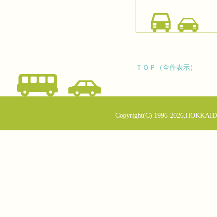
ＴＯＰ（全件表示）
Copyright(C) 1996-2026,HOKKAID