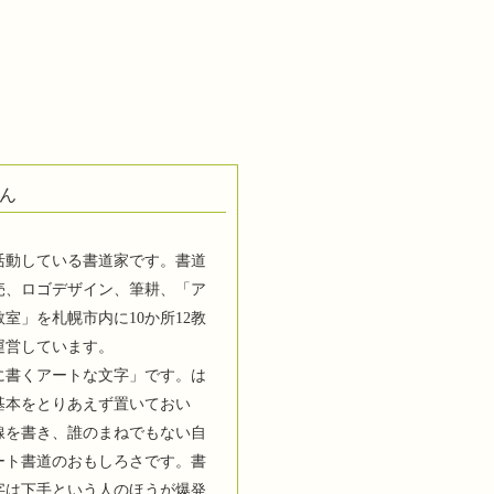
ん
活動している書道家です。書道
売、ロゴデザイン、筆耕、「ア
室」を札幌市内に10か所12教
運営しています。
に書くアートな文字」です。は
基本をとりあえず置いておい
線を書き、誰のまねでもない自
ート書道のおもしろさです。書
字は下手という人のほうが爆発