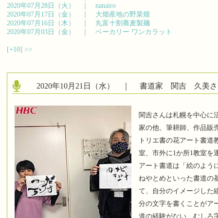
2020年07月28日（火） ｜
nanairo
2020年07月17日（金） ｜
大畑産地の野菜畑
2020年07月16日（木） ｜
丸富十割蕎麦製麺
2020年07月03日（金） ｜
ベーカリー ワンカラット
[+10]
>>
2020年10月21日（水） ｜
書道家 関吉 久美さ
関吉さんは札幌を中心に
家の他、筆耕師、作品販
トリエ書の花アート書道教
室、市外に1か所1教室を
アート書道は「絵のよう
ねやとめといった書道の
て、自分のイメージした
分の文字を書くことがア
道の経験がない、むしろ