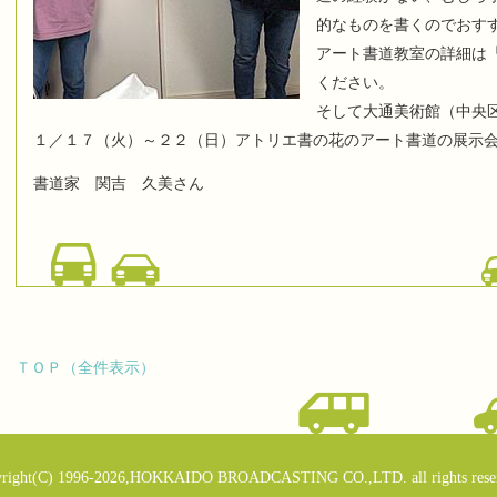
的なものを書くのでおす
アート書道教室の詳細は
ください。
そして大通美術館（中央区
１／１７（火）～２２（日）アトリエ書の花のアート書道の展示
書道家 関吉 久美さん
ＴＯＰ（全件表示）
right(C) 1996-2026,HOKKAIDO BROADCASTING CO.,LTD. all rights rese