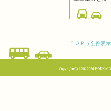
ＴＯＰ（全件表示
Copyright(C) 1996-2026,HOKKAID