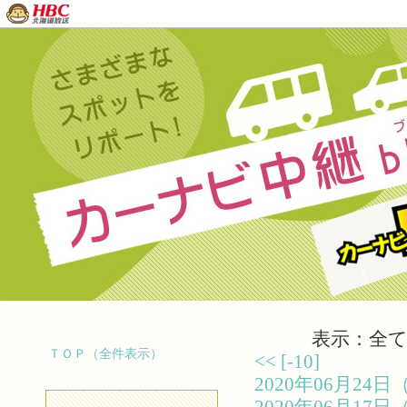
表示：全て（
ＴＯＰ（全件表示）
<<
[-10]
2020年06月2