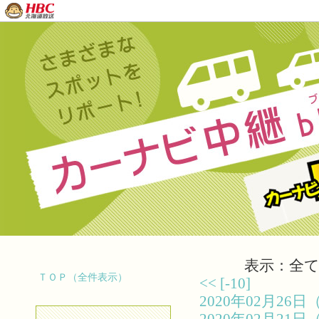
表示：全て（
ＴＯＰ（全件表示）
<<
[-10]
2020年02月2