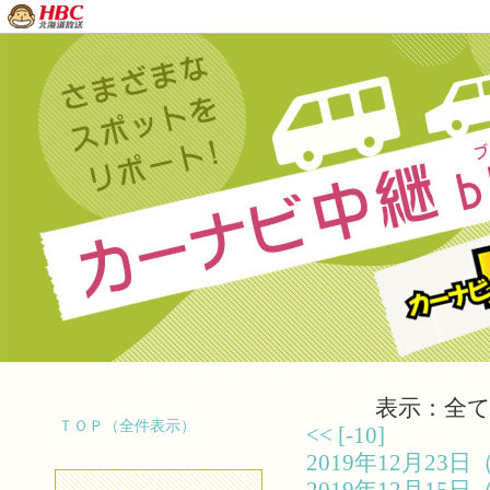
表示：全て（
ＴＯＰ（全件表示）
<<
[-10]
2019年12月2