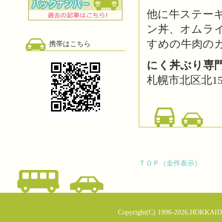
他に牛ステー
ン丼、オムラ
すめの牛肉の
携帯はこちら
にく丼ぶり専門
札幌市北区北15
ＴＯＰ（全件表示）
Copyright(C) 1996-2026,HOKKAID