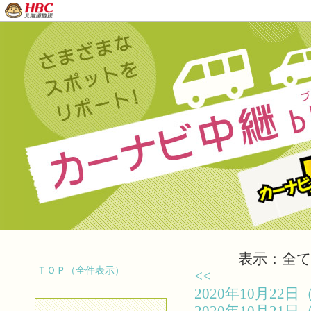
表示：全て（
ＴＯＰ（全件表示）
<<
2020年10月2