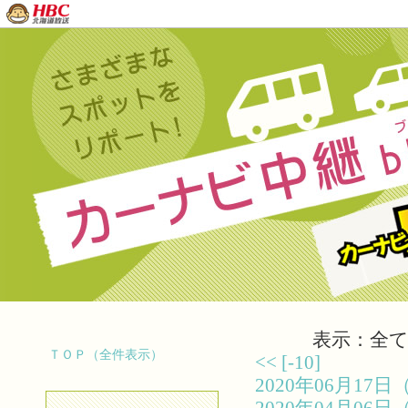
表示：全て（
ＴＯＰ（全件表示）
<<
[-10]
2020年06月1