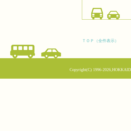
ＴＯＰ（全件表示）
Copyright(C) 1996-2026,HOKKAID