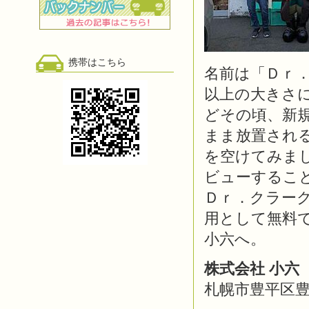
携帯はこちら
名前は「Ｄｒ
以上の大きさ
どその頃、新
まま放置される
を空けてみま
ビューするこ
Ｄｒ．クラー
用として無料
小六へ。
株式会社 小六
札幌市豊平区豊平