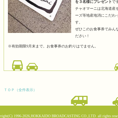
を３名様にプレゼント
で
チャオマーニは北海道産
ーズ等地産地消にこだわ
す。
ぜひこのお食事券でみん
ださい！
※有効期限9月末まで。お食事券のお釣りはでません。
ＴＯＰ（全件表示）
right(C) 1996-2026,HOKKAIDO BROADCASTING CO.,LTD. all rights rese