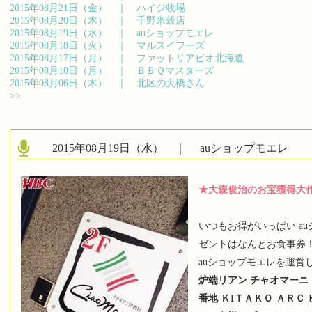
2015年08月21日（金） ｜
ハイジ牧場
2015年08月20日（木） ｜
千野米穀店
2015年08月19日（水） ｜
auショップモエレ
2015年08月18日（火） ｜
マルスイフーズ
2015年08月17日（月） ｜
ファットリアビオ北海道
2015年08月10日（月） ｜
ＢＢＱマスターズ
2015年08月06日（木） ｜
北区の大橋さん
>>
2015年08月19日（水） ｜
auショップモエレ
★大森俊治のお宝獲得大
いつもお得がいっぱい a
ゼントはなんとお食事券
auショップモエレを運営
炉端リアン チャオマーニ
番地 ＫIＴＡＫＯ ＡＲＣ 