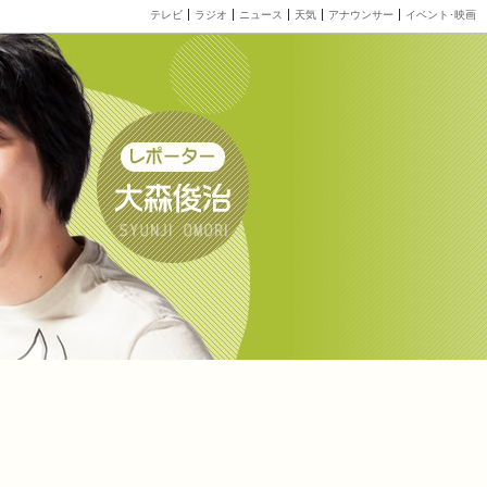
テレビ
ラジオ
ニュース
天気
アナウンサー
イベント･映画