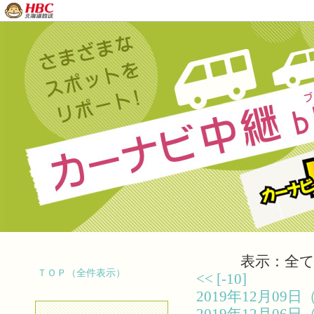
表示：全て（
ＴＯＰ（全件表示）
<<
[-10]
2019年12月0