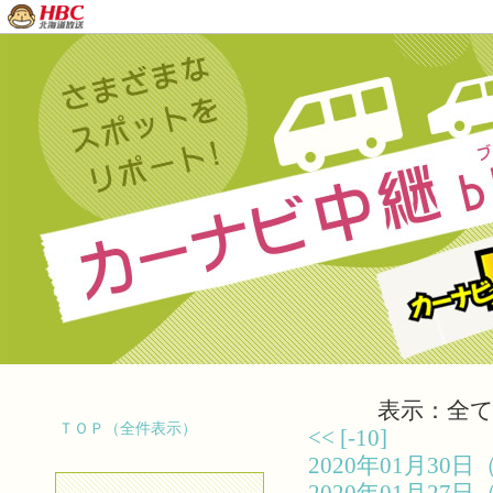
表示：全て（
ＴＯＰ（全件表示）
<<
[-10]
2020年01月3