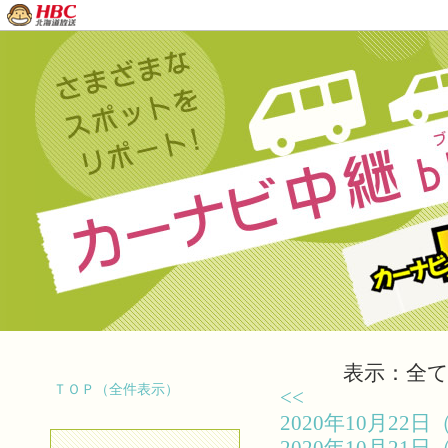
表示：全て（
ＴＯＰ（全件表示）
<<
2020年10月2