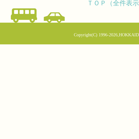
ＴＯＰ（全件表示
Copyright(C) 1996-2026,HOKKAID