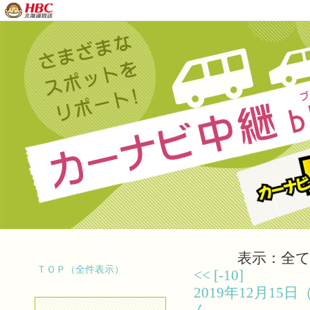
表示：全て（
ＴＯＰ（全件表示）
<<
[-10]
2019年12月1