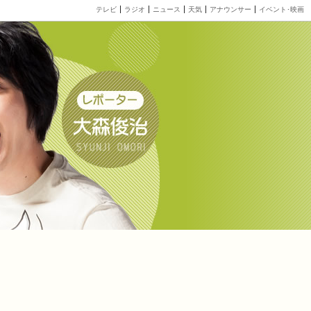
テレビ
ラジオ
ニュース
天気
アナウンサー
イベント･映画