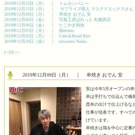
2019年12月23日（月） ｜
トムカンパニー
2019年12月15日（日） ｜
サプライズ怪人 マスクドエックスさん
2019年12月09日（月） ｜
串焼き おでん 安
2019年12月06日（金） ｜
写真工房ぱれっと 札幌西店
2019年12月06日（金） ｜
たこやき利休
2019年12月03日（火） ｜
福momo
2019年12月02日（月） ｜
Cake＆Bread Rire
2019年11月29日（金） ｜
taiwantea Yuuka.
[+10]
>>
2019年12月09日（月） ｜
串焼き おでん 安
安は今年5月オープンの
串は手打ちで仕込んで備
昆布の出汁で仕上げるな
仕事が信条です。すべて
げています。
串焼きは鶏を中心に定番