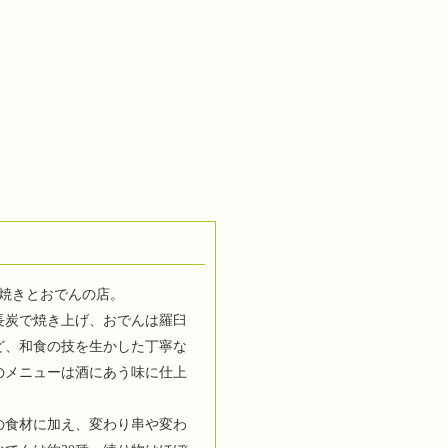
串焼きとおでんの店。
長炭で焼き上げ、おでんは羅臼
ど、和食の技を生かした丁寧な
のメニューは酒にあう味に仕上
の食材に加え、変わり串や変わ