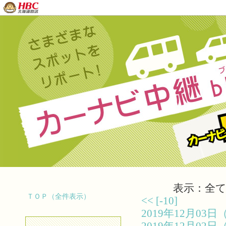
表示：全て（
ＴＯＰ（全件表示）
<<
[-10]
2019年12月0