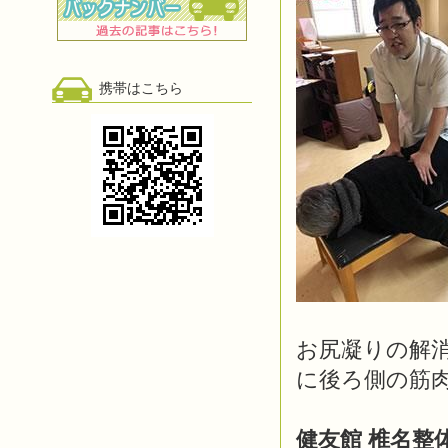
携帯はこちら
お尻凝りの解消
に後ろ側の筋
健友館 椎名整