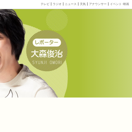
テレビ
ラジオ
ニュース
天気
アナウンサー
イベント･映画