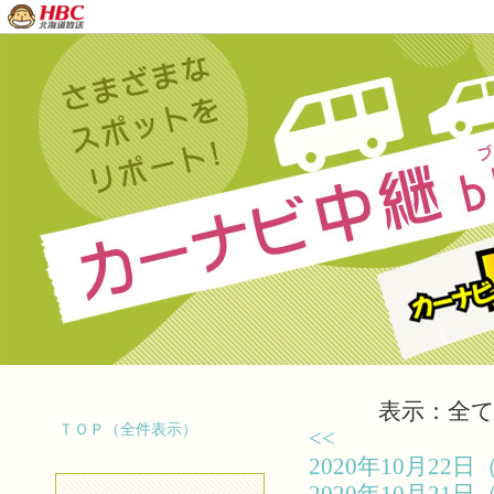
表示：全て（
ＴＯＰ（全件表示）
<<
2020年10月2