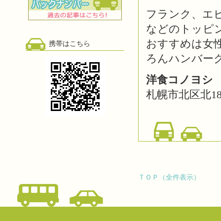
フランク、エ
などのトッピ
おすすめは女
携帯はこちら
ろんハンバー
洋食コノヨシ 
札幌市北区北18条
ＴＯＰ（全件表示）