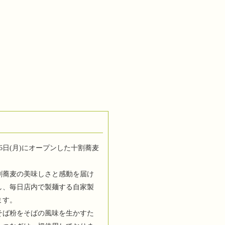
6日(月)にオープンした十割蕎麦
割蕎麦の美味しさと感動を届け
し、毎日店内で製麺する自家製
ます。
そば粉をそばの風味を生かすた