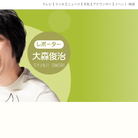
テレビ
ラジオ
ニュース
天気
アナウンサー
イベント･映画