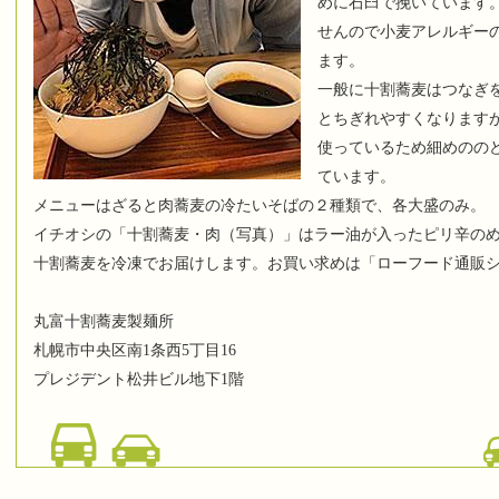
めに石臼で挽いています
せんので小麦アレルギー
ます。
一般に十割蕎麦はつなぎ
とちぎれやすくなります
使っているため細めのの
ています。
メニューはざると肉蕎麦の冷たいそばの２種類で、各大盛のみ。
イチオシの「十割蕎麦・肉（写真）」はラー油が入ったピリ辛の
十割蕎麦を冷凍でお届けします。お買い求めは「ローフード通販ショ
丸富十割蕎麦製麺所
札幌市中央区南1条西5丁目16
プレジデント松井ビル地下1階