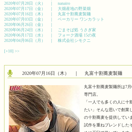
2020年07月28日（火） ｜
nanairo
2020年07月17日（金） ｜
大畑産地の野菜畑
2020年07月16日（木） ｜
丸富十割蕎麦製麺
2020年07月03日（金） ｜
ベーカリー ワンカラット
2020年06月26日（金） ｜
2020年06月24日（水） ｜
ごまそば処 うさぎ家
2020年06月17日（水） ｜
フォーク酒場 15の夜
2020年04月06日（月） ｜
株式会社シモクニ
[+10]
>>
2020年07月16日（木） ｜
丸富十割蕎麦製麺
丸富十割蕎麦製麺所は7月
専門店。
「一人でも多くの人に十
たい」そんな思いで創業
の十割蕎麦を提供してい
試作を重ねブレンドした