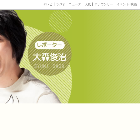
テレビ
ラジオ
ニュース
天気
アナウンサー
イベント･映画