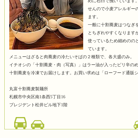
めに石臼で挽いています
せんので小麦アレルギー
ます。
一般に十割蕎麦はつなぎ
とちぎれやすくなります
使っているため細めのの
ています。
メニューはざると肉蕎麦の冷たいそばの２種類で、各大盛のみ。
イチオシの「十割蕎麦・肉（写真）」はラー油が入ったピリ辛の
十割蕎麦を冷凍でお届けします。お買い求めは「ローフード通販ショ
丸富十割蕎麦製麺所
札幌市中央区南1条西5丁目16
プレジデント松井ビル地下1階