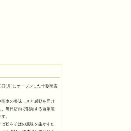
6日(月)にオープンした十割蕎麦
割蕎麦の美味しさと感動を届け
し、毎日店内で製麺する自家製
ます。
そば粉をそばの風味を生かすた