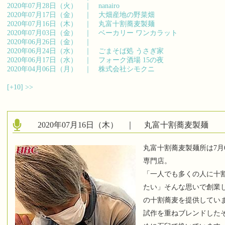
2020年07月28日（火） ｜
nanairo
2020年07月17日（金） ｜
大畑産地の野菜畑
2020年07月16日（木） ｜
丸富十割蕎麦製麺
2020年07月03日（金） ｜
ベーカリー ワンカラット
2020年06月26日（金） ｜
2020年06月24日（水） ｜
ごまそば処 うさぎ家
2020年06月17日（水） ｜
フォーク酒場 15の夜
2020年04月06日（月） ｜
株式会社シモクニ
[+10]
>>
2020年07月16日（木） ｜
丸富十割蕎麦製麺
丸富十割蕎麦製麺所は7月
専門店。
「一人でも多くの人に十
たい」そんな思いで創業
の十割蕎麦を提供してい
試作を重ねブレンドした