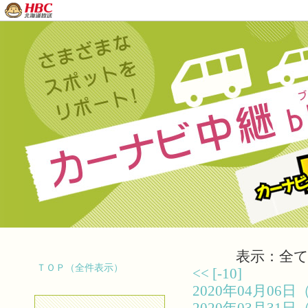
表示：全て（
ＴＯＰ（全件表示）
<<
[-10]
2020年04月0