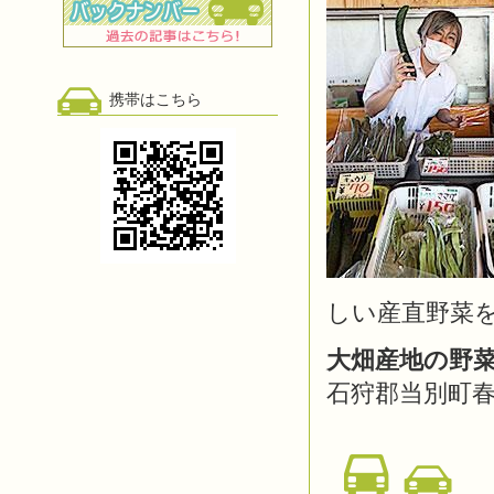
携帯はこちら
しい産直野菜
大畑産地の野
石狩郡当別町春日