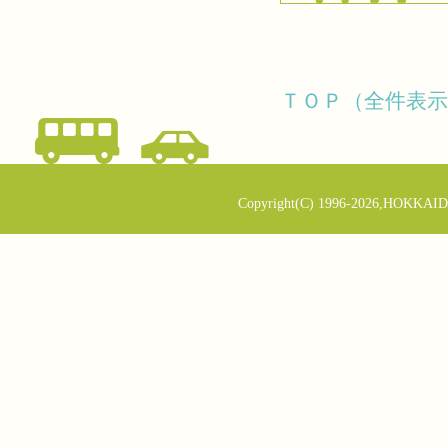
ＴＯＰ（全件表示
Copyright(C) 1996-2026,HOKKAID